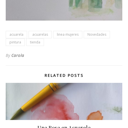
acuarela
acuarelas
linea mujeres
Novedades
pintura
tienda
By
Carola
RELATED POSTS
Una Rosa en Acuarela