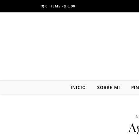
0 ITEMS
$ 0,00
INICIO
SOBRE MI
PI
N
A