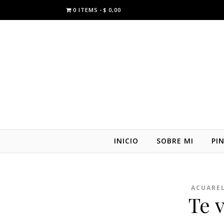
0 ITEMS
$ 0,00
INICIO
SOBRE MI
PI
ACUARE
Te 