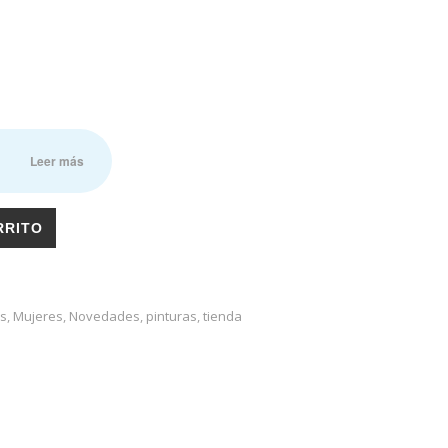
n
Leer más
RRITO
s
,
Mujeres
,
Novedades
,
pinturas
,
tienda