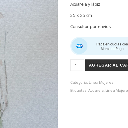
Acuarela y lápiz
35 x 25 cm
Consultar por envíos
Pagá
en cuotas
co
Mercado Pago
Vestido verano cantidad
AGREGAR AL CA
Categoría:
Línea Mujeres
Etiquetas:
Acuarela
,
Línea Mujere