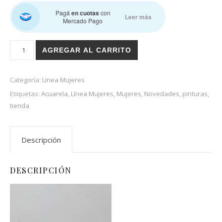
Pagá
en cuotas
con
Leer más
Mercado Pago
Dos piezas negro cantidad
AGREGAR AL CARRITO
Categoría:
Línea Mujeres
Etiquetas:
Acuarela
,
Línea Mujeres
,
Mujeres
,
Novedades
,
pinturas
,
tienda
Descripción
DESCRIPCIÓN