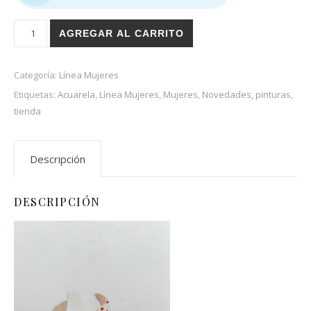
Retazos de mi misma cantidad
AGREGAR AL CARRITO
Categoría:
Línea Mujeres
Etiquetas:
Acuarela
,
Línea Mujeres
,
Mujeres
,
Novedades
,
pinturas
,
tienda
Descripción
DESCRIPCIÓN