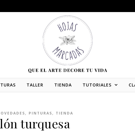
NTURAS
TALLER
TIENDA
TUTORIALES
CL
,
,
OVEDADES
PINTURAS
TIENDA
llón turquesa