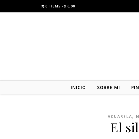
0 ITEMS
$ 0,00
INICIO
SOBRE MI
PI
,
ACUARELA
N
El si