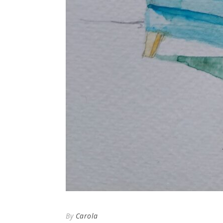
By
Carola