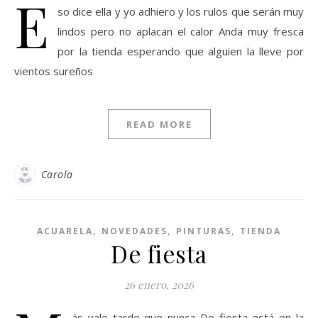
E
so dice ella y yo adhiero y los rulos que serán muy
lindos pero no aplacan el calor Anda muy fresca
por la tienda esperando que alguien la lleve por
vientos sureños
READ MORE
Carola
,
,
,
ACUARELA
NOVEDADES
PINTURAS
TIENDA
De fiesta
26 enero, 2026
ás vale tarde que nunca De fiesta está en la