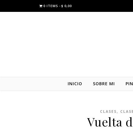
0 ITEMS
$ 0,00
INICIO
SOBRE MI
PI
,
CLASES
CLAS
Vuelta d