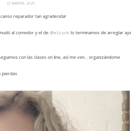
17 marzo, 2021
escanso reparador tan agradecida!
e mudó al comedor y el de
@e.l.s.u.m
lo terminamos de arreglar ay
 seguimos con las clases on line, así me ven… organizándome
os pierdas