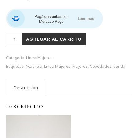
Pagá
en cuotas
con
Leer más
Mercado Pago
Pajaritos en el vestido cantidad
AGREGAR AL CARRITO
Categoría:
Línea Mujeres
Etiquetas:
Acuarela
,
Línea Mujeres
,
Mujeres
,
Novedades
,
tienda
Descripción
DESCRIPCIÓN