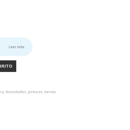
n
Leer más
RRITO
ana
,
Novedades
,
pinturas
,
tienda