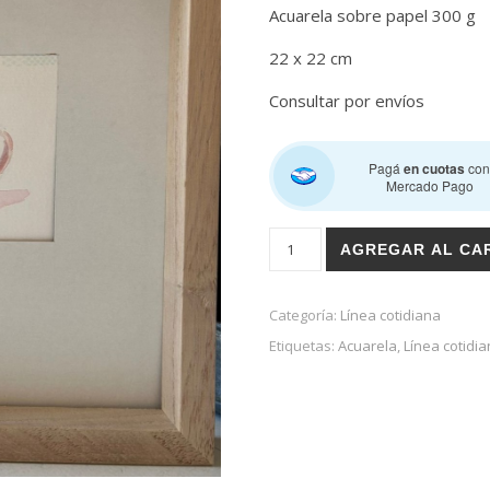
Acuarela sobre papel 300 g
22 x 22 cm
Consultar por envíos
Pagá
en cuotas
co
Mercado Pago
La tetera rosa cantidad
AGREGAR AL CA
Categoría:
Línea cotidiana
Etiquetas:
Acuarela
,
Línea cotidi