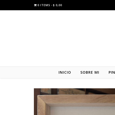
0 ITEMS
$ 0,00
INICIO
SOBRE MI
PI