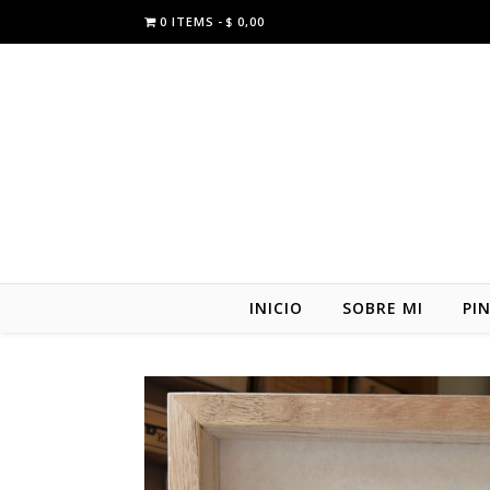
0 ITEMS
$ 0,00
INICIO
SOBRE MI
PI