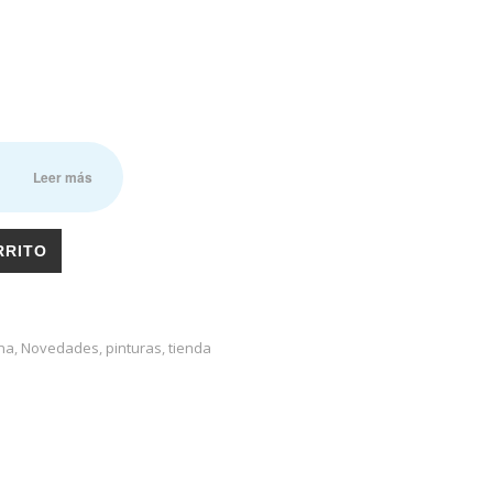
n
Leer más
RRITO
ana
,
Novedades
,
pinturas
,
tienda