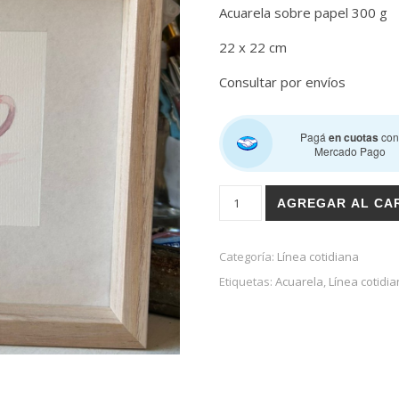
Acuarela sobre papel 300 g
22 x 22 cm
Consultar por envíos
Pagá
en cuotas
co
Mercado Pago
La tetera rosa 2 cantidad
AGREGAR AL CA
Categoría:
Línea cotidiana
Etiquetas:
Acuarela
,
Línea cotidi