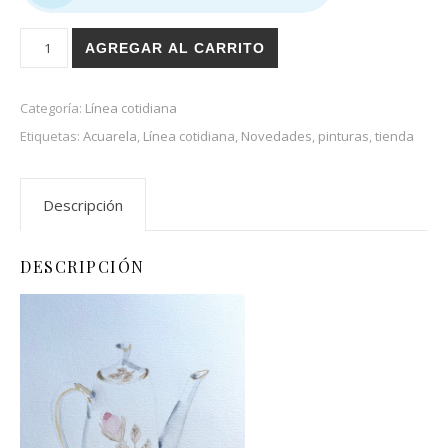
Cafetera cantidad
AGREGAR AL CARRITO
Categoría:
Línea cotidiana
Etiquetas:
Acuarela
,
Línea cotidiana
,
Novedades
,
pinturas
,
tienda
Descripción
DESCRIPCIÓN