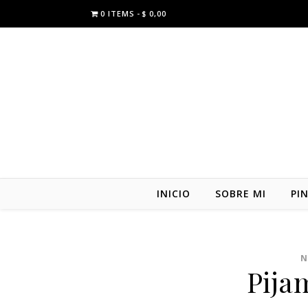
0 ITEMS
$ 0,00
INICIO
SOBRE MI
PI
N
Pija