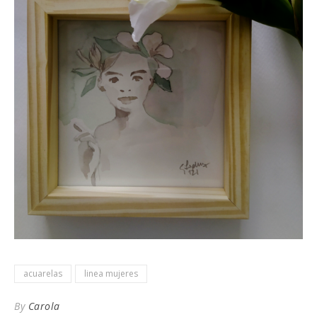
acuarelas
linea mujeres
By
Carola