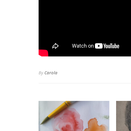
By
Carola