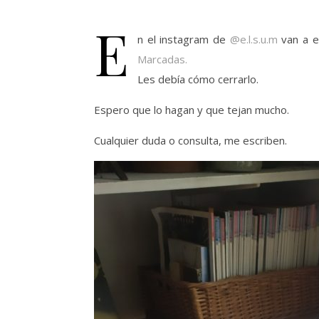
E
n el instagram de
@e.l.s.u.m
van a e
Marcadas.
Les debía cómo cerrarlo.
Espero que lo hagan y que tejan mucho.
Cualquier duda o consulta, me escriben.