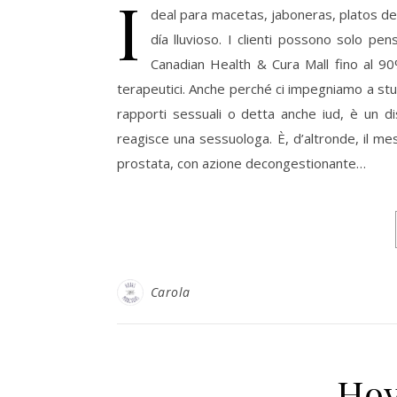
I
deal para macetas, jaboneras, platos de 
día lluvioso. I clienti possono solo pe
Canadian Health & Cura Mall fino al 90
terapeutici. Anche perché ci impegniamo a stud
rapporti sessuali o detta anche iud, è un d
reagisce una sessuologa. È, d’altronde, il me
prostata, con azione decongestionante…
Carola
Hoy