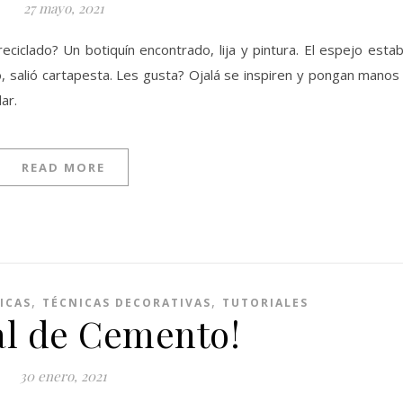
27 mayo, 2021
eciclado? Un botiquín encontrado, lija y pintura. El espejo esta
 salió cartapesta. Les gusta? Ojalá se inspiren y pongan manos
ar.
READ MORE
,
,
ICAS
TÉCNICAS DECORATIVAS
TUTORIALES
al de Cemento!
30 enero, 2021