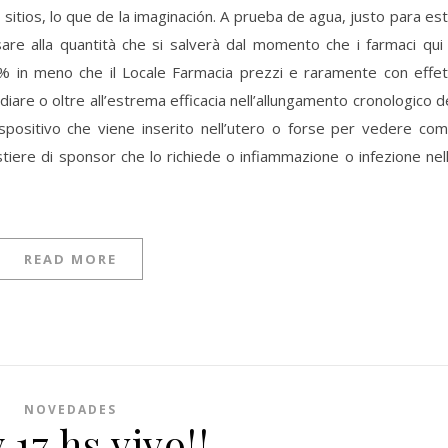
sitios, lo que de la imaginación. A prueba de agua, justo para es
nsare alla quantità che si salverà dal momento che i farmaci qui
% in meno che il Locale Farmacia prezzi e raramente con effet
iare o oltre all’estrema efficacia nell’allungamento cronologico d
ispositivo che viene inserito nell’utero o forse per vedere co
stiere di sponsor che lo richiede o infiammazione o infezione nel
READ MORE
NOVEDADES
 17 hs vivo!!