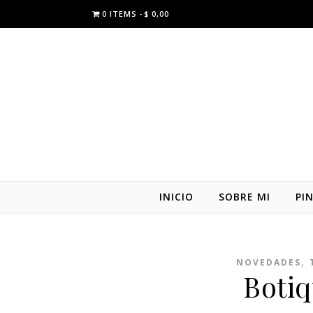
0 ITEMS
$ 0,00
INICIO
SOBRE MI
PI
,
NOVEDADES
Botiq