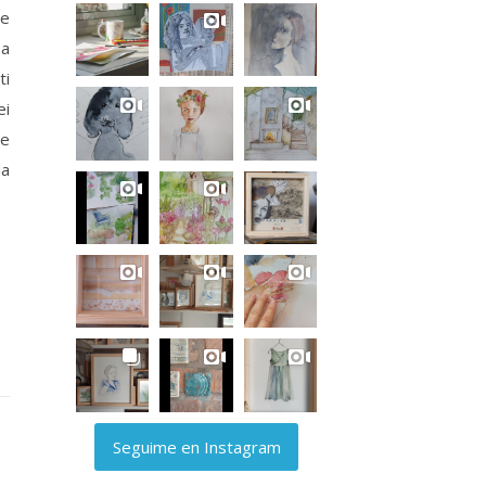
te
 a
ti
ei
me
la
Seguime en Instagram