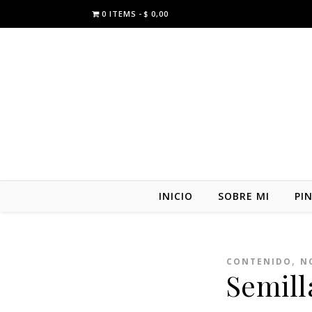
0 ITEMS
$ 0,00
INICIO
SOBRE MI
PI
,
CONTENIDO
N
Semill