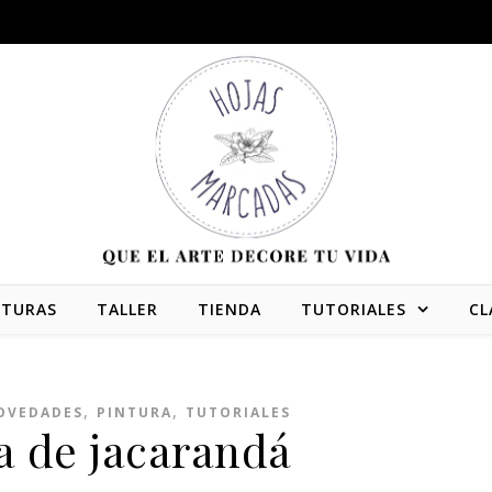
NTURAS
TALLER
TIENDA
TUTORIALES
CL
,
,
OVEDADES
PINTURA
TUTORIALES
a de jacarandá