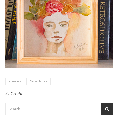
acuarela
Novedades
By
Carola